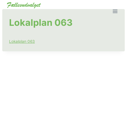
Fortsæt
til
indhold
Lokalplan 063
Lokalplan 063